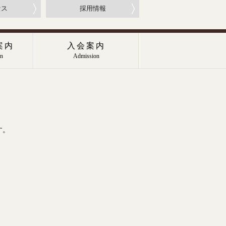
セス
採用情報
案内
入会案内
on
Admission
す。