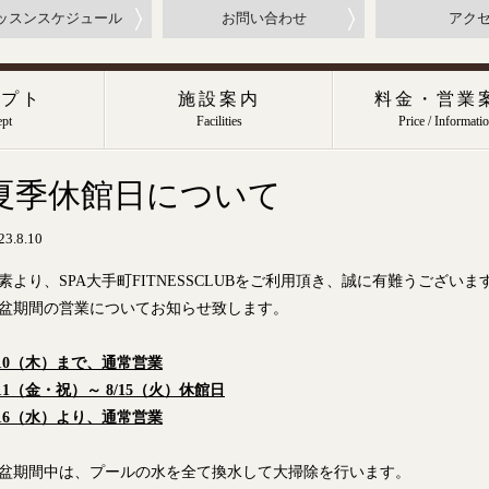
ッスンスケジュール
お問い合わせ
アク
セプト
施設案内
料金・営業
pt
Facilities
Price / Informati
夏季休館日について
23.8.10
素より、SPA大手町FITNESSCLUBをご利用頂き、誠に有難うございま
盆期間の営業についてお知らせ致します。
10
（木）まで、通常営業
11
（金・祝）～ 8/15（火）休館日
16
（水）
より、通常営業
盆期間中は、プールの水を全て換水して大掃除を行います。