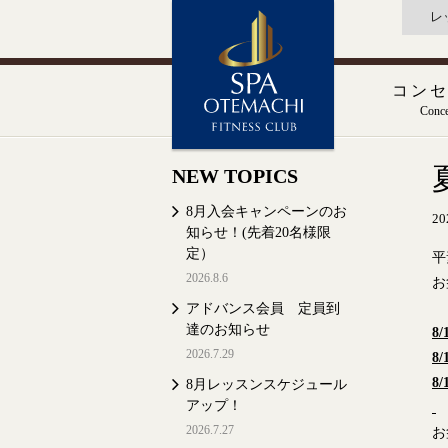
レ
コン
Conce
NEW TOPICS
8月入会キャンペーンのお
20
知らせ！(先着20名様限
定）
平
2026.8.6
お
アドバンス会員 定員到
達のお知らせ
8/
2026.7.29
8/
8/
8月レッスンスケジュール
アップ！
2026.7.27
お