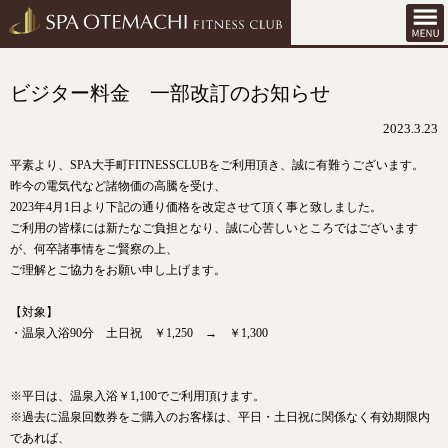
ビジター料金 一部改訂のお知らせ
2023.3.23
平素より、SPA大手町FITNESSCLUBをご利用頂き、誠に有難うございます。
昨今の電気代など諸物価の高騰を受け、
2023年4月1日より下記の通り価格を改定させて頂く事と致しました。
ご利用の皆様には新たなご負担となり、誠に心苦しいところではございます
が、何卒諸事情をご賢察の上、
ご理解とご協力をお願い申し上げます。
【対象】
・温泉入浴90分 土日祝 ￥1,250 → ￥1,300
※平日は、温泉入浴￥1,100でご利用頂けます。
※過去に温泉回数券をご購入のお客様は、平日・土日祝に関係なく有効期限内
であれば、