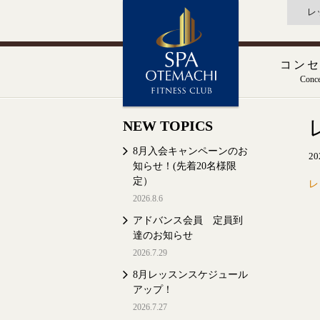
レ
コン
Conce
NEW TOPICS
8月入会キャンペーンのお
20
知らせ！(先着20名様限
定）
レ
2026.8.6
アドバンス会員 定員到
達のお知らせ
2026.7.29
8月レッスンスケジュール
アップ！
2026.7.27